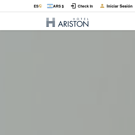
Iniciar Sesión
ES
ARS $
Check In