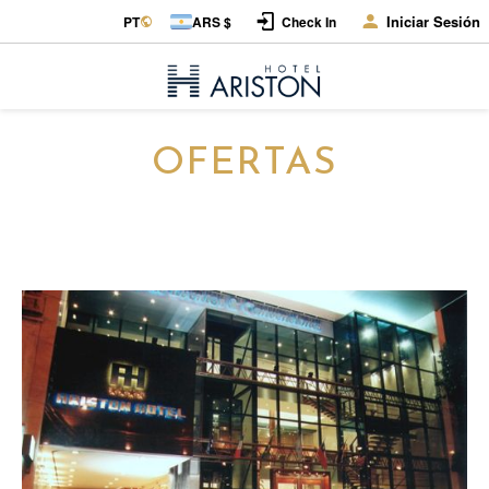
Iniciar Sesión
PT
ARS $
Check In
OFERTAS