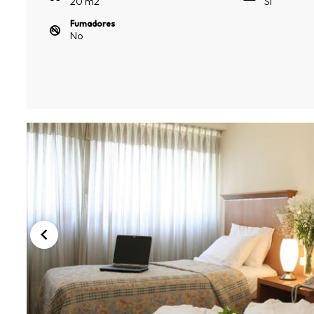
20
m
2
Si
Fumadores
No