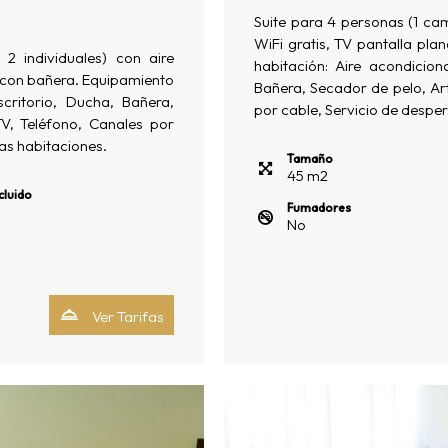
Suite para 4 personas (1 cam
WiFi gratis, TV pantalla pl
 individuales) con aire
habitación: Aire acondicion
o con bañera. Equipamiento
Bañera, Secador de pelo, Art
scritorio, Ducha, Bañera,
por cable, Servicio de desper
TV, Teléfono, Canales por
las habitaciones.
Tamaño
45
m
2
cluido
Fumadores
No
Ver Tarifas