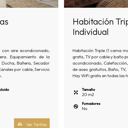
mas
Habitación Tri
Individual
) con aire acondicionado,
Habitación Triple (1 cama ma
era. Equipamiento de la
gratis, TV por cable y baño p
o, Ducha, Bañera, Secador
acondicionado, Calefacción, 
Canales por cable, Servicio
de aseo gratuitos, Baño, TV,
.
Hay WiFi gratis en todas las 
cluido
Tamaño
20
m
2
Fumadores
No
Ver Tarifas