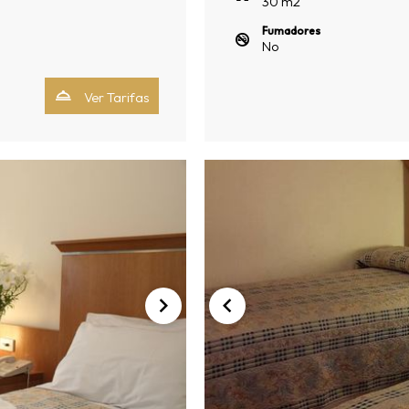
30
m
2
Fumadores
No
Ver Tarifas